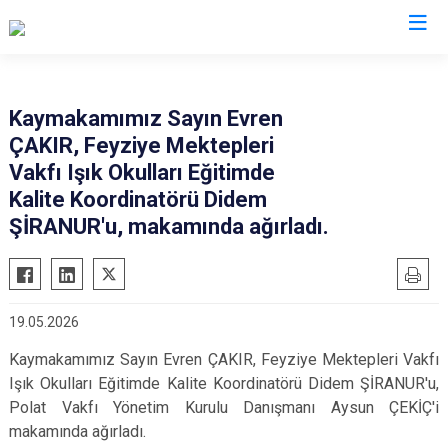
Mardin
Kaymakamımız Sayın Evren
ÇAKIR, Feyziye Mektepleri
Dargeçit
Nusaybin
Vakfı Işık Okulları Eğitimde
Derik
Ömerli
Kalite Koordinatörü Didem
Kızıltepe
Savur
ŞİRANUR'u, makamında ağırladı.
Mazıdağı
Yeşilli
Midyat
Artuklu
19.05.2026
Kaymakamımız Sayın Evren ÇAKIR, Feyziye Mektepleri Vakfı
Işık Okulları Eğitimde Kalite Koordinatörü Didem ŞİRANUR'u,
Polat Vakfı Yönetim Kurulu Danışmanı Aysun ÇEKİÇ'i
makamında ağırladı.