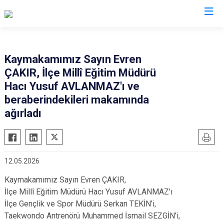
Mardin
Kaymakamımız Sayın Evren
ÇAKIR, İlçe Millî Eğitim Müdürü
Dargeçit
Nusaybin
Hacı Yusuf AVLANMAZ'ı ve
Derik
Ömerli
beraberindekileri makamında
Kızıltepe
Savur
ağırladı
Mazıdağı
Yeşilli
Midyat
Artuklu
12.05.2026
Kaymakamımız Sayın Evren ÇAKIR,
İlçe Millî Eğitim Müdürü Hacı Yusuf AVLANMAZ'ı
İlçe Gençlik ve Spor Müdürü Serkan TEKİN’i,
Taekwondo Antrenörü Muhammed İsmail SEZGİN’i,