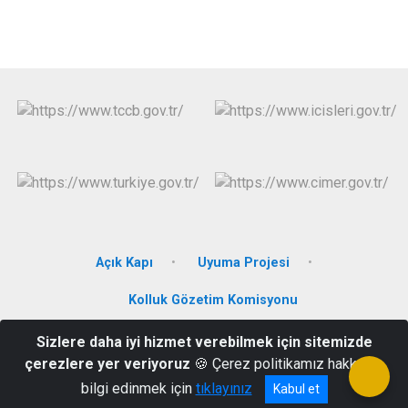
Açık Kapı
Uyuma Projesi
Kolluk Gözetim Komisyonu
Sizlere daha iyi hizmet verebilmek için sitemizde
Devrim Mahallesi, Hınıs Cd. No:32, 47300 Nusaybin/Mardin
çerezlere yer veriyoruz
🍪 Çerez politikamız hakkında
0 482 415 10 25
bilgi edinmek için
tıklayınız
Kabul et