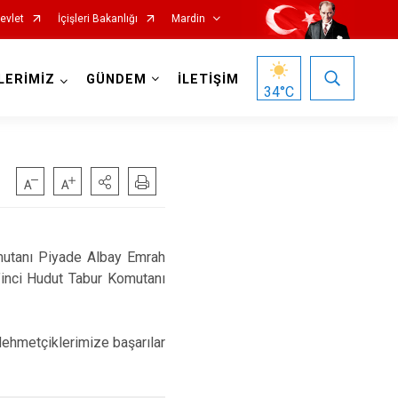
evlet
İçişleri Bakanlığı
Mardin
LERİMİZ
GÜNDEM
İLETİŞİM
34
°C
mutanı Piyade Albay Emrah
nci Hudut Tabur Komutanı
Nusaybin
Ömerli
ehmetçiklerimize başarılar
Savur