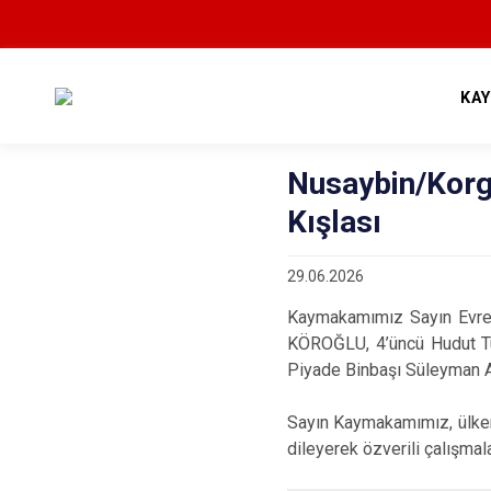
KA
Nusaybin/Korg
Kışlası
29.06.2026
Kaymakamımız Sayın Evren
KÖROĞLU, 4’üncü Hudut T
Piyade Binbaşı Süleyman A
Sayın Kaymakamımız, ülkem
dileyerek özverili çalışmala