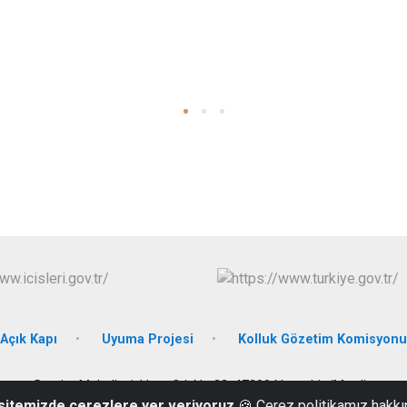
Açık Kapı
Uyuma Projesi
Kolluk Gözetim Komisyonu
Devrim Mahallesi, Hınıs Cd. No:32, 47300 Nusaybin/Mardin
 sitemizde çerezlere yer veriyoruz
🍪 Çerez politikamız hakkı