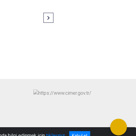
nda bilgi edinmek için
tıklayınız
Kabul et