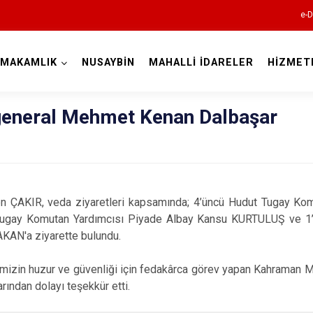
e-D
YMAKAMLIK
NUSAYBİN
MAHALLİ İDARELER
HİZMET
Mardin
eneral Mehmet Kenan Dalbaşar
 ÇAKIR, veda ziyaretleri kapsamında; 4’üncü Hudut Tugay Ko
ugay Komutan Yardımcısı Piyade Albay Kansu KURTULUŞ ve 1’i
KAN'a ziyarette bulundu.
Dargeçit
Derik
izin huzur ve güvenliği için fedakârca görev yapan Kahraman M
rından dolayı teşekkür etti.
Kızıltepe